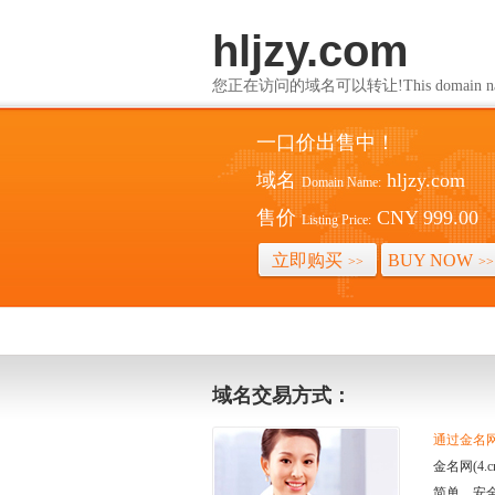
hljzy.com
您正在访问的域名可以转让!This domain name i
一口价出售中！
域名
hljzy.com
Domain Name:
售价
CNY 999.00
Listing Price:
立即购买
BUY NOW
>>
>>
域名交易方式：
通过金名网(
金名网(4
简单、安