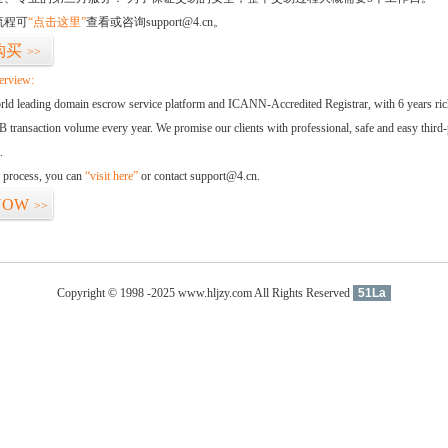
流程可
“点击这里”
查看或咨询support@4.cn。
购买
>>
erview:
orld leading domain escrow service platform and ICANN-Accredited Registrar, with 6 years ri
 transaction volume every year. We promise our clients with professional, safe and easy third-
.
d process, you can
“visit here”
or contact support@4.cn.
NOW
>>
Copyright © 1998 -2025 www.hljzy.com All Rights Reserved
51La