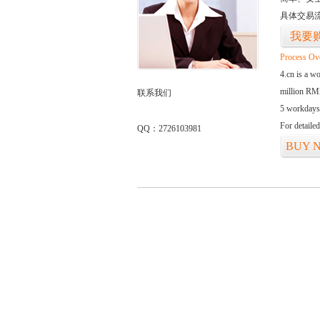
具体交易
我要
Process Ov
4.cn is a w
million RMB
联系我们
5 workdays
For detaile
QQ：2726103981
BUY 